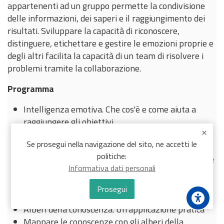
appartenenti ad un gruppo permette la condivisione
delle informazioni, dei saperi e il raggiungimento dei
risultati. Sviluppare la capacità di riconoscere,
distinguere, etichettare e gestire le emozioni proprie e
degli altri facilita la capacità di un team di risolvere i
problemi tramite la collaborazione.
Programma
Intelligenza emotiva. Che cos'è e come aiuta a
raggiungere gli obiettivi
L’intelligenza emotiva: perché serve in un mondo
Se prosegui nella navigazione del sito, ne accetti le
digitale
politiche:
Evoluzione dell’intelligenza collettiva. Conoscenze
Informativa dati personali
distribuite, reti e collaborazione
Tre atteggiamenti e tre strumenti per
Prosegui
l'intelligenza collettiva
Alberi della conoscenza. Un'applicazione pratica
Mappare le conoscenze con gli alberi della