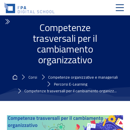
Skip to navigation
Skip to login form
Vai al contenuto principale
Skip to accessibility options
Skip to footer
Skip accessibility options
Competenze
trasversali per il
cambiamento
organizzativo
Home
Corsi
Competenze organizzative e manageriali
Percorsi E-Learning
Competenze trasversali per il cambiamento organizz...