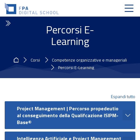
Skip to navigation
Skip to login form
Vai al contenuto principale
Skip to accessibility options
Skip to footer
Skip accessibility options
Percorsi E-
Learning
Home
Corsi
Competenze organizzative e manageriali
Percorsi E-Learning
Espandi tutto
Project Management | Percorso propedeutio
al conseguimento della Qualifcazione ISIPM-
Base®
Intelligenza Artificiale e Project Management