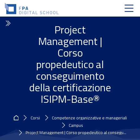
Skip to navigation
Skip to login form
Vai al contenuto principale
Skip to accessibility options
Skip to footer
Skip accessibility options
Project
Management |
Corso
propedeutico al
conseguimento
della certificazione
ISIPM-Base®
Home
Corsi
Competenze organizzative e manageriali
Campus
Project Management | Corso propedeutico al consegu...