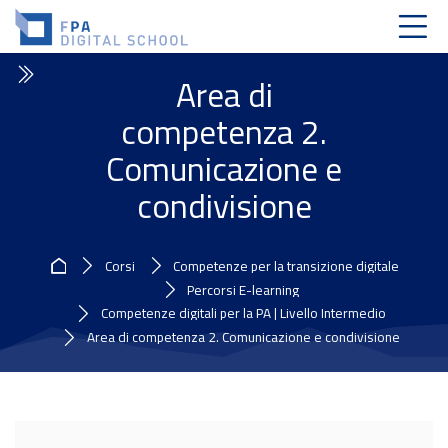
Skip to navigation
Skip to login form
Vai al contenuto principale
Skip to accessibility options
Skip to footer
Skip accessibility options
Area di
competenza 2.
Comunicazione e
condivisione
Home
Corsi
Competenze per la transizione digitale
Percorsi E-learning
Competenze digitali per la PA | Livello Intermedio
Area di competenza 2. Comunicazione e condivisione