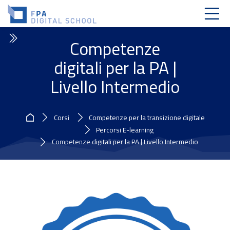
Skip to navigation
Skip to login form
Vai al contenuto principale
Skip to accessibility options
Skip to footer
Skip accessibility options
Competenze
digitali per la PA |
Livello Intermedio
Home
Corsi
Competenze per la transizione digitale
Percorsi E-learning
Competenze digitali per la PA | Livello Intermedio