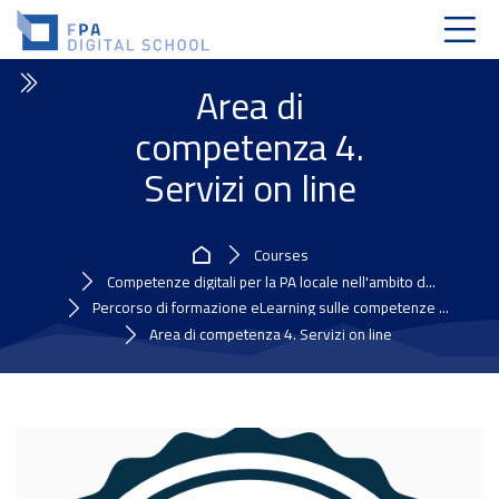
Skip to navigation
Skip to login form
Skip to main content
Skip to accessibility options
Skip to footer
Skip accessibility options
Area di
competenza 4.
Servizi on line
Home
Courses
Competenze digitali per la PA locale nell'ambito d...
Percorso di formazione eLearning sulle competenze ...
Area di competenza 4. Servizi on line