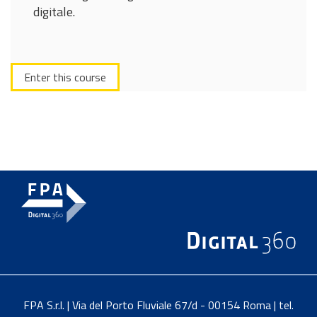
digitale.
Enter this course
FPA S.r.l. | Via del Porto Fluviale 67/d - 00154 Roma | tel.