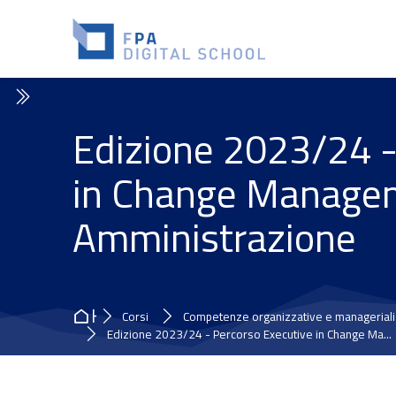
Skip to navigation
Skip to search form
Skip to login form
Vai al contenuto principale
Skip to accessibility options
Skip to footer
Skip accessibility options
Edizione 2023/24 -
in Change Managem
Amministrazione
Home
Corsi
Competenze organizzative e manageriali
Edizione 2023/24 - Percorso Executive in Change Ma...