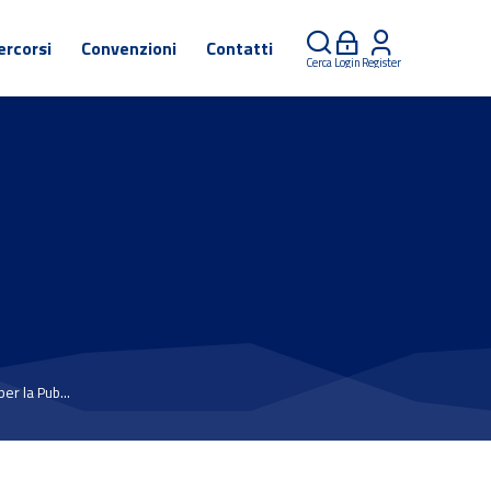
ercorsi
Convenzioni
Contatti
Cerca
Login
Register
r la Pub...