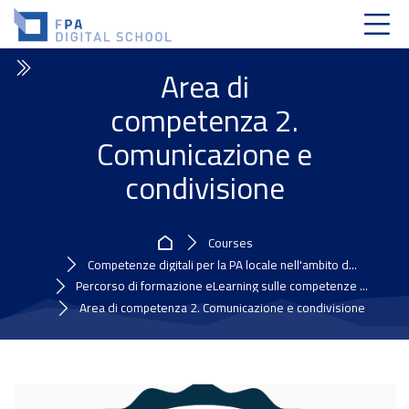
Skip to navigation
Skip to login form
Skip to main content
Skip to accessibility options
Skip to footer
Skip accessibility options
Area di
competenza 2.
Comunicazione e
condivisione
Home
Courses
Competenze digitali per la PA locale nell'ambito d...
Percorso di formazione eLearning sulle competenze ...
Area di competenza 2. Comunicazione e condivisione