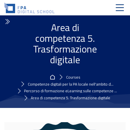
Skip to navigation
Skip to login form
Skip to main content
Skip to accessibility options
Skip to footer
Skip accessibility options
Area di
competenza 5.
Trasformazione
digitale
Home
Courses
Competenze digitali per la PA locale nell'ambito d...
Percorso di formazione eLearning sulle competenze ...
Area di competenza 5. Trasformazione digitale