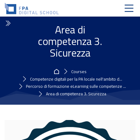
Skip to navigation
Skip to login form
Skip to main content
Skip to accessibility options
Skip to footer
Skip accessibility options
Area di
competenza 3.
Sicurezza
Home
Courses
Competenze digitali per la PA locale nell'ambito d...
Percorso di formazione eLearning sulle competenze ...
Area di competenza 3. Sicurezza