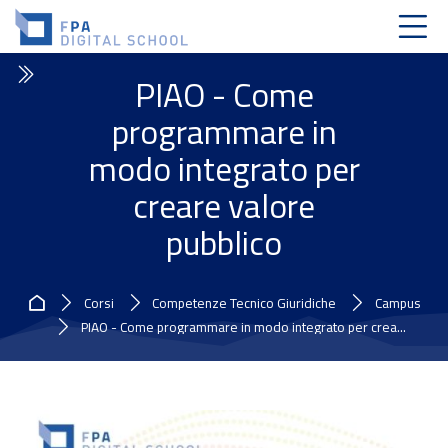
Skip to navigation
Skip to login form
Vai al contenuto principale
Skip to accessibility options
Skip to footer
Skip accessibility options
PIAO - Come
programmare in
modo integrato per
creare valore
pubblico
Home
Corsi
Competenze Tecnico Giuridiche
Campus
PIAO - Come programmare in modo integrato per crea...