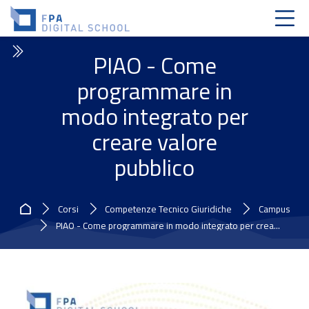
Skip to navigation
Skip to login form
Vai al contenuto principale
Skip to accessibility options
Skip to footer
Skip accessibility options
PIAO - Come
programmare in
modo integrato per
creare valore
pubblico
Home
Corsi
Competenze Tecnico Giuridiche
Campus
PIAO - Come programmare in modo integrato per crea...