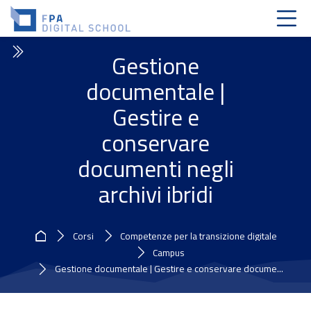
Skip to navigation
Skip to login form
Vai al contenuto principale
Skip to accessibility options
Skip to footer
Skip accessibility options
Gestione
documentale |
Gestire e
conservare
documenti negli
archivi ibridi
Home
Corsi
Competenze per la transizione digitale
Campus
Gestione documentale | Gestire e conservare docume...