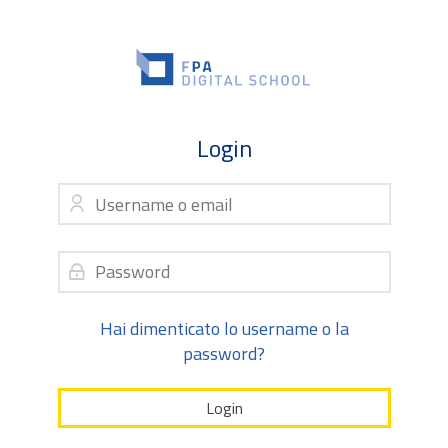
Skip to navigation
Skip to login form
Vai al contenuto principale
Skip to accessibility options
Skip to footer
Skip accessibility options
Login
Username o email
Vai a creazione account
Password
Hai dimenticato lo username o la
password?
Login