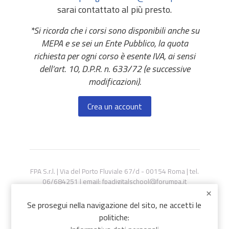
sarai contattato al più presto.
*Si ricorda che i corsi sono disponibili anche su
MEPA e se sei un Ente Pubblico, la quota
richiesta per ogni corso è esente IVA, ai sensi
dell’art. 10, D.P.R. n. 633/72 (e successive
modificazioni).
Crea un account
FPA S.r.l. | Via del Porto Fluviale 67/d - 00154 Roma | tel.
06/684251 | email: fpadigitalschool@forumpa.it
Codice Fiscale/Partita IVA n. 10693191008 | R.E.A. Roma
n. 1249791
Se prosegui nella navigazione del sito, ne accetti le
politiche:
Privacy&Cookie policy