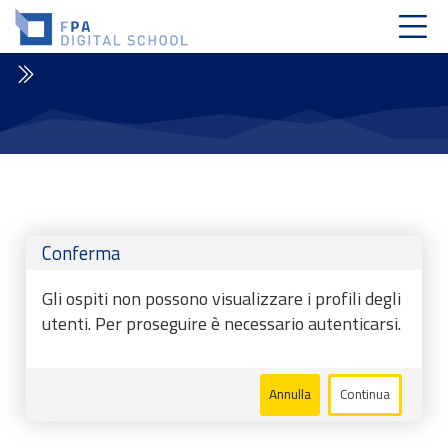
Skip to navigation
Skip to login form
Vai al contenuto principale
Skip to accessibility options
Skip to footer
Skip accessibility options
Conferma
Gli ospiti non possono visualizzare i profili degli
utenti. Per proseguire è necessario autenticarsi.
Annulla
Continua