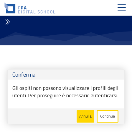
Skip to navigation
Skip to login form
Vai al contenuto principale
Skip to accessibility options
Skip to footer
Skip accessibility options
Conferma
Gli ospiti non possono visualizzare i profili degli
utenti. Per proseguire è necessario autenticarsi.
Annulla
Continua