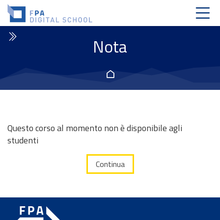
Skip to navigation
Skip to login form
Vai al contenuto principale
Skip to accessibility options
Skip to footer
Skip accessibility options
Nota
Home
Questo corso al momento non è disponibile agli
studenti
Continua