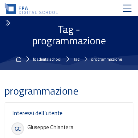
Skip to navigation
Skip to login form
Vai al contenuto principale
Skip to accessibility options
Skip to footer
Skip accessibility options
Tag -
programmazione
Home
fpadigitalschool
Tag
programmazione
programmazione
Interessi dell'utente
Giuseppe Chiantera
GC