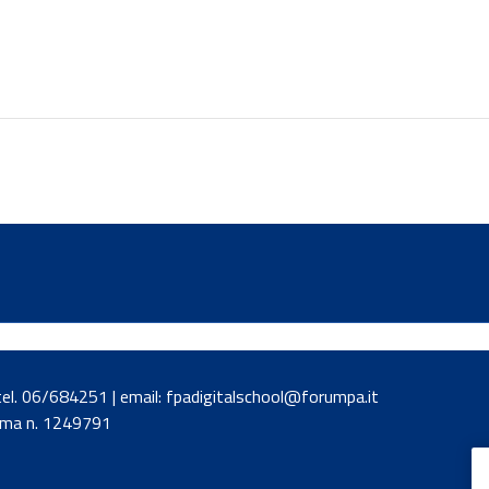
| tel. 06/684251 | email: fpadigitalschool@forumpa.it
Roma n. 1249791