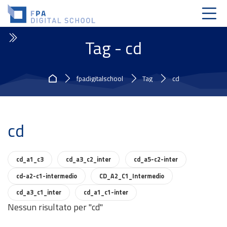
Skip to navigation
Skip to login form
Vai al contenuto principale
Skip to accessibility options
Skip to footer
Skip accessibility options
Tag - cd
Home
fpadigitalschool
Tag
cd
cd
Tag correlati:
cd_a1_c3
cd_a3_c2_inter
cd_a5-c2-inter
cd-a2-c1-intermedio
CD_A2_C1_Intermedio
cd_a3_c1_inter
cd_a1_c1-inter
Nessun risultato per "cd"