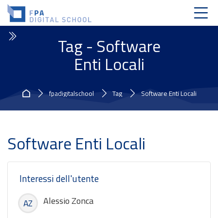
Skip to navigation
Skip to login form
Vai al contenuto principale
Skip to accessibility options
Skip to footer
Skip accessibility options
Tag - Software
Enti Locali
Home
fpadigitalschool
Tag
Software Enti Locali
Software Enti Locali
Interessi dell'utente
Alessio Zonca
AZ