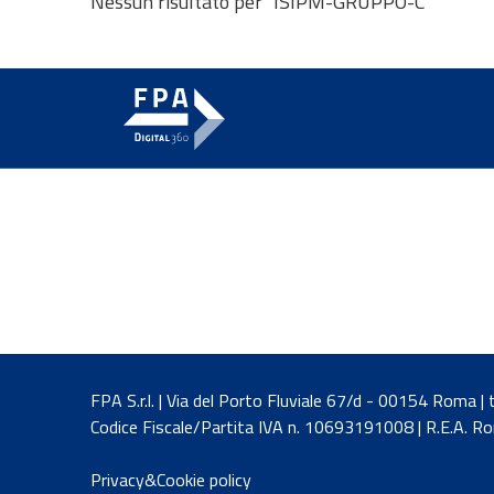
Nessun risultato per "ISIPM-GRUPPO-C"
FPA S.r.l. | Via del Porto Fluviale 67/d - 00154 Roma 
Codice Fiscale/Partita IVA n. 10693191008 | R.E.A. 
Privacy&Cookie policy