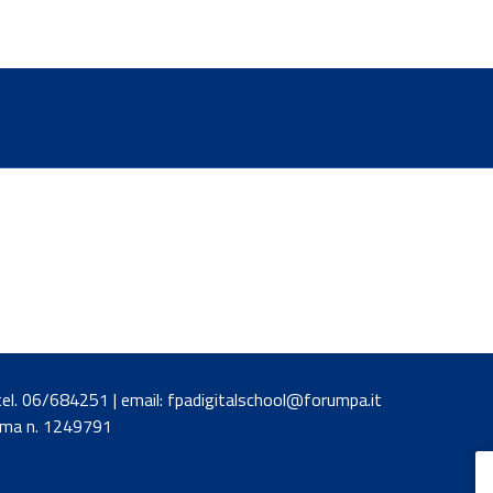
| tel. 06/684251 | email: fpadigitalschool@forumpa.it
Roma n. 1249791