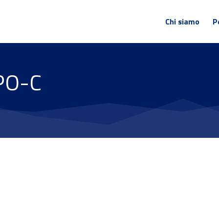
Chi siamo
P
PO-C