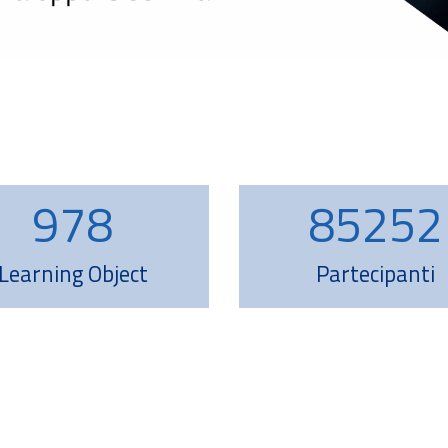
1016
88555
91530
Learning Object
Partecipanti