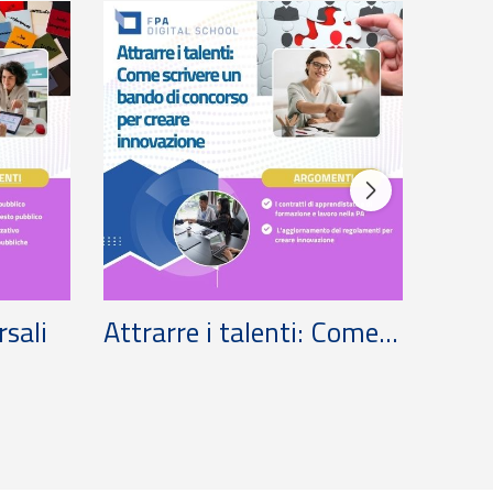
sali
Attrarre i talenti: Come...
Soft
cente