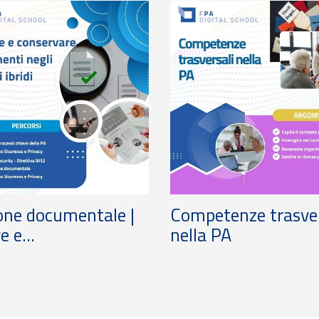
one documentale |
Competenze trasver
e e...
nella PA