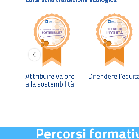
del
Attribuire valore
Difendere l'equit
alla sostenibilità
Percorsi formativ