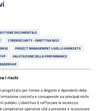
vi
GESTIONE DOCUMENTALE
Y
CYBERSECURITY - DIRETTIVA NIS2
 BASE
PROJECT MANAGEMENT LIVELLO AVANZATO
PS®
VALUTAZIONE DELLA PERFORMANCE
LEADERSHIP
e i rischi
Team working e
Gestione dello
Smar
Time
stress e del
Beha
è progettato per fornire a dirigenti e dipendenti della
management
conflitto
ormazione concreta e consapevole sui principali rischi
ti pubblici. L’obiettivo è rafforzare la sicurezza
 di competenze operative utili a prevenire e riconoscere