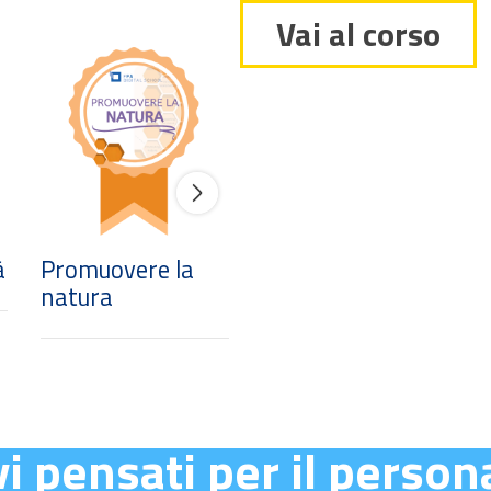
Vai al corso
à
Promuovere la
Pensiero
natura
sistemico
i pensati per il person