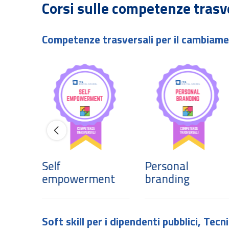
Corsi sulle competenze trasv
Competenze trasversali per il cambiam
 e
Self
Personal
a
empowerment
branding
Soft skill per i dipendenti pubblici, Tecn