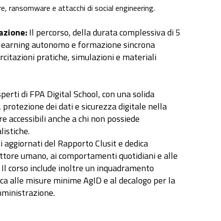
, ransomware e attacchi di social engineering.
azione:
Il percorso, della durata complessiva di 5
‑learning autonomo e formazione sincrona
rcitazioni pratiche, simulazioni e materiali
sperti di FPA Digital School, con una solida
 protezione dei dati e sicurezza digitale nella
e accessibili anche a chi non possiede
Problem solving e
Motivazione e
Appr
istiche.
Pensiero Laterale
autoefficacia
appr
i aggiornati del Rapporto Clusit e dedica
attore umano, ai comportamenti quotidiani e alle
 Il corso include inoltre un inquadramento
ca alle misure minime AgID e al decalogo per la
mministrazione.