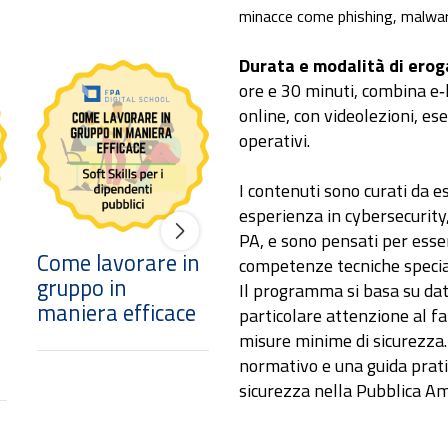
minacce come phishing, malware
Durata e modalità di erog
ore e 30 minuti, combina e
online, con videolezioni, ese
operativi.
I contenuti sono curati da e
esperienza in cybersecurity,
PA, e sono pensati per esser
Come lavorare in
Team working e
competenze tecniche special
gruppo in
Gestione dello
Il programma si basa su dat
maniera efficace
stress e del
particolare attenzione al f
conflitto
misure minime di sicurezza.
normativo e una guida prati
sicurezza nella Pubblica A