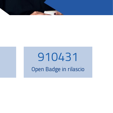
945710
977479
Open Badge in rilascio